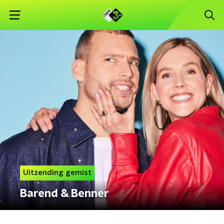
Uitzending gemist
Barend & Benner