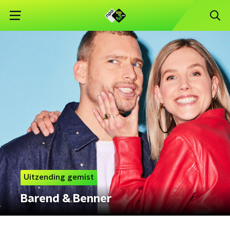
Uitzending gemist
Barend & Benner