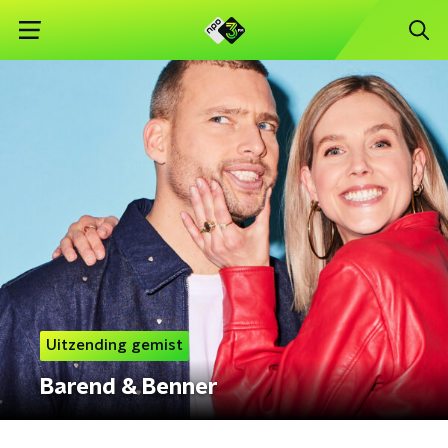
Uitzending gemist
Barend & Benner