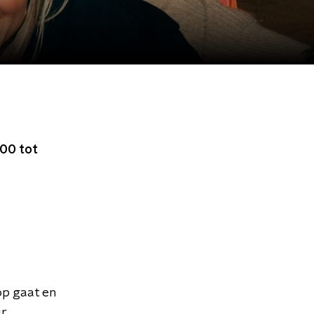
00 tot
op gaat en
r.