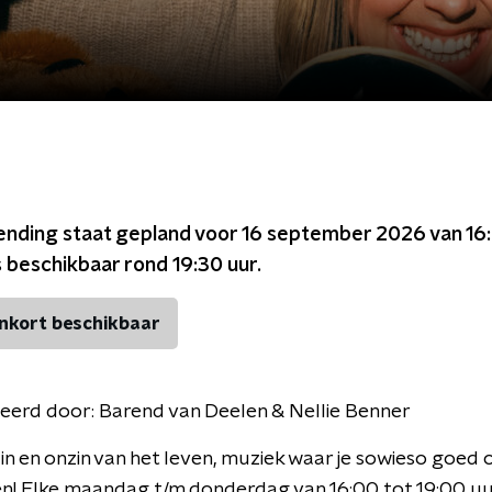
ending staat gepland voor
16 september 2026 van 16:
s beschikbaar rond
19:30
uur.
nkort beschikbaar
eerd door:
Barend van Deelen & Nellie Benner
in en onzin van het leven, muziek waar je sowieso goed 
hen! Elke maandag t/m donderdag van 16:00 tot 19:00 uu