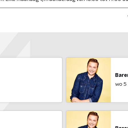
Bare
wo 5