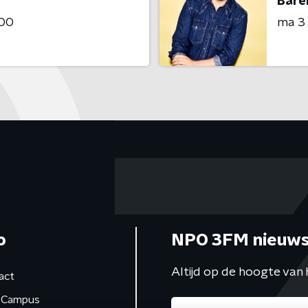
Bare
:00
ma 3
o
NPO 3FM nieuws
Altijd op de hoogte van 
act
Campus