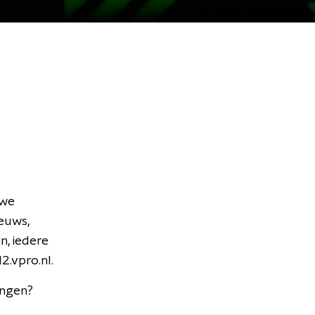
uwe
ieuws,
n, iedere
2.vpro.nl.
angen?