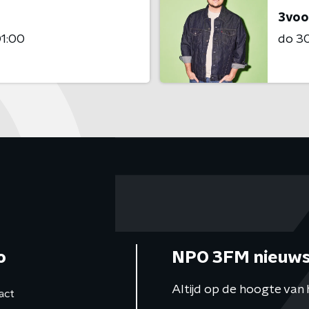
3voo
01:00
do 30 
o
NPO 3FM nieuws
Altijd op de hoogte van 
act