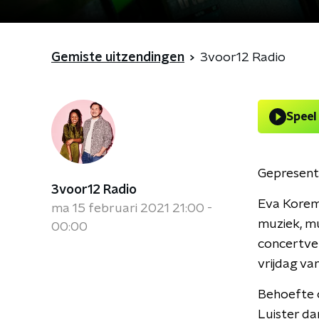
Gemiste uitzendingen
3voor12 Radio
Speel
Gepresent
3voor12 Radio
Eva Korem
ma 15 februari 2021 21:00 -
muziek, mu
00:00
concertver
vrijdag va
Behoefte 
Luister da