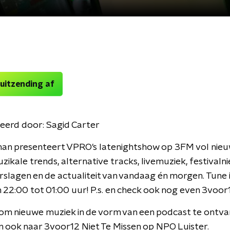
 uitzending af
eerd door:
Sagid Carter
an presenteert VPRO's latenightshow op 3FM vol nie
zikale trends, alternative tracks, livemuziek, festivaln
slagen en de actualiteit van vandaag én morgen. Tune i
n 22:00 tot 01:00 uur! P.s. en check ook nog even 3voor1
om nieuwe muziek in de vorm van een podcast te ontv
n ook naar 3voor12 Niet Te Missen op NPO Luister.