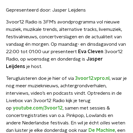
Gepresenteerd door:
Jasper Leijdens
3voor12 Radio is 3FM’s avondprogramma vol nieuwe
muziek, muzikale trends, alternative tracks, livemuziek,
festivalnieuws, concertverslagen en de actualiteit van
vandaag én morgen. Op maandag- en dinsdagavond van
22:00 tot 01:00 uur presenteert
Eva Cleven
3voor12
Radio, op woensdag en donderdag is
Jasper
Leijdens
je host.
Terugluisteren doe je hier of via
3voor12.vpro.nl
, waar je
nog meer muzieknieuws, achtergrondverhalen,
interviews, video’s en podcasts vindt. Optredens in de
Livebox van 3voor12 Radio kijk je terug
op
youtube.com/3voor12
, samen met sessies &
concertregistraties van o.a. Pinkpop, Lowlands en
andere Nederlandse festivals. En wil je écht
alles
weten
dan luister je elke donderdag ook naar
De Machine
, een