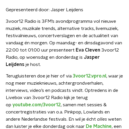
Gepresenteerd door:
Jasper Leijdens
3voor12 Radio is 3FM’s avondprogramma vol nieuwe
muziek, muzikale trends, alternative tracks, livemuziek,
festivalnieuws, concertverslagen en de actualiteit van
vandaag én morgen. Op maandag- en dinsdagavond van
22:00 tot 01:00 uur presenteert
Eva Cleven
3voor12
Radio, op woensdag en donderdag is
Jasper
Leijdens
je host.
Terugluisteren doe je hier of via
3voor12.vpro.nl
, waar je
nog meer muzieknieuws, achtergrondverhalen,
interviews, video’s en podcasts vindt. Optredens in de
Livebox van 3voor12 Radio kijk je terug
op
youtube.com/3voor12
, samen met sessies &
concertregistraties van o.a. Pinkpop, Lowlands en
andere Nederlandse festivals. En wil je écht
alles
weten
dan luister je elke donderdag ook naar
De Machine
, een