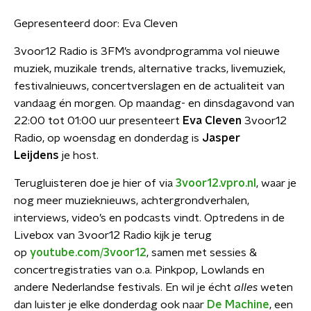
Gepresenteerd door:
Eva Cleven
3voor12 Radio is 3FM’s avondprogramma vol nieuwe
muziek, muzikale trends, alternative tracks, livemuziek,
festivalnieuws, concertverslagen en de actualiteit van
vandaag én morgen. Op maandag- en dinsdagavond van
22:00 tot 01:00 uur presenteert
Eva Cleven
3voor12
Radio, op woensdag en donderdag is
Jasper
Leijdens
je host.
Terugluisteren doe je hier of via
3voor12.vpro.nl
, waar je
nog meer muzieknieuws, achtergrondverhalen,
interviews, video’s en podcasts vindt. Optredens in de
Livebox van 3voor12 Radio kijk je terug
op
youtube.com/3voor12
, samen met sessies &
concertregistraties van o.a. Pinkpop, Lowlands en
andere Nederlandse festivals. En wil je écht
alles
weten
dan luister je elke donderdag ook naar
De Machine
, een