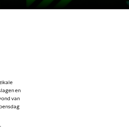
ikale
slagen en
vond van
woensdag
r