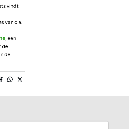
ts vindt.
s van o.a.
ne
, een
r de
an de