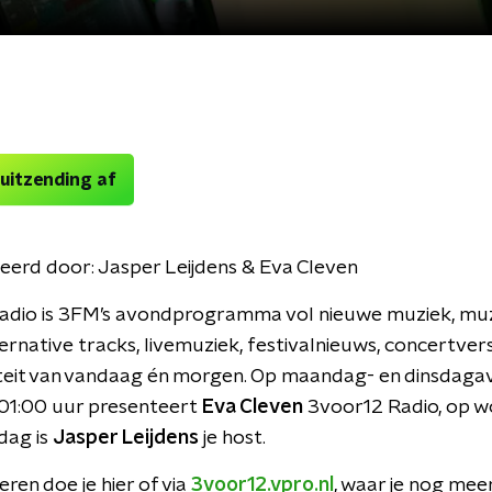
 uitzending af
eerd door:
Jasper Leijdens & Eva Cleven
adio is 3FM’s avondprogramma vol nieuwe muziek, muz
ternative tracks, livemuziek, festivalnieuws, concertver
iteit van vandaag én morgen. Op maandag- en dinsdaga
 01:00 uur presenteert
Eva Cleven
3voor12 Radio, op 
dag is
Jasper Leijdens
je host.
eren doe je hier of via
3voor12.vpro.nl
, waar je nog mee