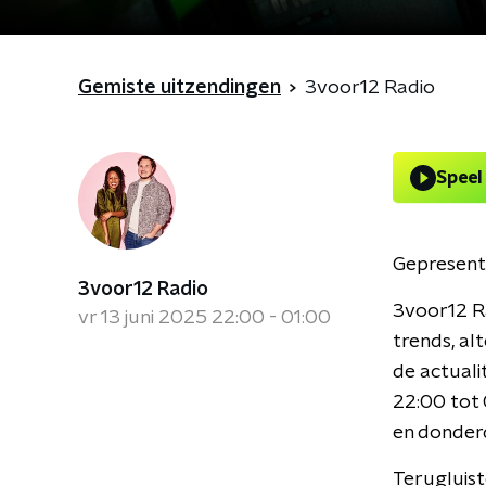
Gemiste uitzendingen
3voor12 Radio
Speel
Gepresent
3voor12 Radio
3voor12 R
vr 13 juni 2025 22:00 - 01:00
trends, al
de actual
22:00 tot
en donder
Terugluist