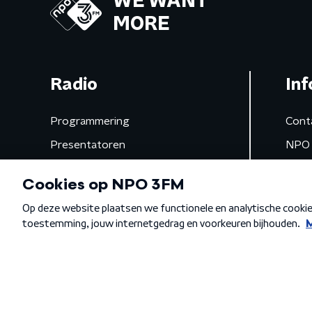
WE WANT
MORE
Radio
Inf
Programmering
Cont
Presentatoren
NPO 
Frequenties
App 
Gemist
Algemene voorwaarden
Privacybeleid