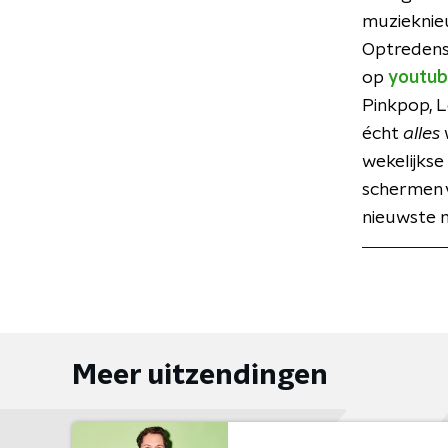
muzieknieu
Optredens 
op
youtub
Pinkpop, L
écht
alles
wekelijks
schermen v
nieuwste 
Meer uitzendingen