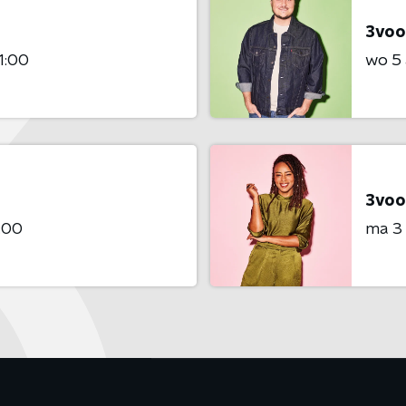
3voo
1:00
wo 5
3voo
:00
ma 3