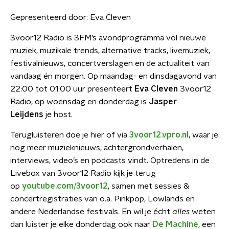
Gepresenteerd door:
Eva Cleven
3voor12 Radio is 3FM’s avondprogramma vol nieuwe
muziek, muzikale trends, alternative tracks, livemuziek,
festivalnieuws, concertverslagen en de actualiteit van
vandaag én morgen. Op maandag- en dinsdagavond van
22:00 tot 01:00 uur presenteert
Eva Cleven
3voor12
Radio, op woensdag en donderdag is
Jasper
Leijdens
je host.
Terugluisteren doe je hier of via
3voor12.vpro.nl
, waar je
nog meer muzieknieuws, achtergrondverhalen,
interviews, video’s en podcasts vindt. Optredens in de
Livebox van 3voor12 Radio kijk je terug
op
youtube.com/3voor12
, samen met sessies &
concertregistraties van o.a. Pinkpop, Lowlands en
andere Nederlandse festivals. En wil je écht
alles
weten
dan luister je elke donderdag ook naar
De Machine
, een