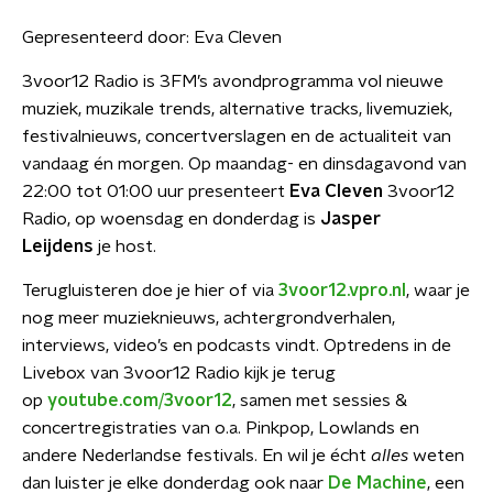
Gepresenteerd door:
Eva Cleven
3voor12 Radio is 3FM’s avondprogramma vol nieuwe
muziek, muzikale trends, alternative tracks, livemuziek,
festivalnieuws, concertverslagen en de actualiteit van
vandaag én morgen. Op maandag- en dinsdagavond van
22:00 tot 01:00 uur presenteert
Eva Cleven
3voor12
Radio, op woensdag en donderdag is
Jasper
Leijdens
je host.
Terugluisteren doe je hier of via
3voor12.vpro.nl
, waar je
nog meer muzieknieuws, achtergrondverhalen,
interviews, video’s en podcasts vindt. Optredens in de
Livebox van 3voor12 Radio kijk je terug
op
youtube.com/3voor12
, samen met sessies &
concertregistraties van o.a. Pinkpop, Lowlands en
andere Nederlandse festivals. En wil je écht
alles
weten
dan luister je elke donderdag ook naar
De Machine
, een