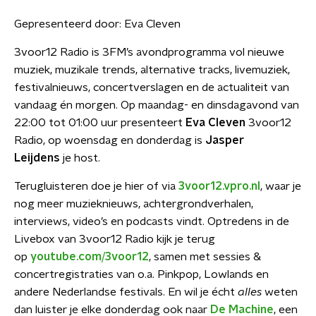
Gepresenteerd door:
Eva Cleven
3voor12 Radio is 3FM’s avondprogramma vol nieuwe
muziek, muzikale trends, alternative tracks, livemuziek,
festivalnieuws, concertverslagen en de actualiteit van
vandaag én morgen. Op maandag- en dinsdagavond van
22:00 tot 01:00 uur presenteert
Eva Cleven
3voor12
Radio, op woensdag en donderdag is
Jasper
Leijdens
je host.
Terugluisteren doe je hier of via
3voor12.vpro.nl
, waar je
nog meer muzieknieuws, achtergrondverhalen,
interviews, video’s en podcasts vindt. Optredens in de
Livebox van 3voor12 Radio kijk je terug
op
youtube.com/3voor12
, samen met sessies &
concertregistraties van o.a. Pinkpop, Lowlands en
andere Nederlandse festivals. En wil je écht
alles
weten
dan luister je elke donderdag ook naar
De Machine
, een