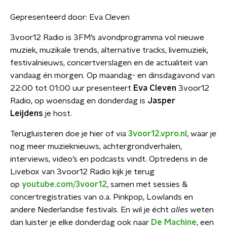
Gepresenteerd door:
Eva Cleven
3voor12 Radio is 3FM’s avondprogramma vol nieuwe
muziek, muzikale trends, alternative tracks, livemuziek,
festivalnieuws, concertverslagen en de actualiteit van
vandaag én morgen. Op maandag- en dinsdagavond van
22:00 tot 01:00 uur presenteert
Eva Cleven
3voor12
Radio, op woensdag en donderdag is
Jasper
Leijdens
je host.
Terugluisteren doe je hier of via
3voor12.vpro.nl
, waar je
nog meer muzieknieuws, achtergrondverhalen,
interviews, video’s en podcasts vindt. Optredens in de
Livebox van 3voor12 Radio kijk je terug
op
youtube.com/3voor12
, samen met sessies &
concertregistraties van o.a. Pinkpop, Lowlands en
andere Nederlandse festivals. En wil je écht
alles
weten
dan luister je elke donderdag ook naar
De Machine
, een