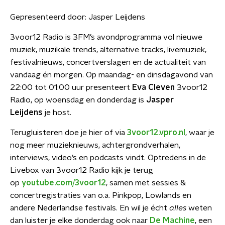
Gepresenteerd door:
Jasper Leijdens
3voor12 Radio is 3FM’s avondprogramma vol nieuwe
muziek, muzikale trends, alternative tracks, livemuziek,
festivalnieuws, concertverslagen en de actualiteit van
vandaag én morgen. Op maandag- en dinsdagavond van
22:00 tot 01:00 uur presenteert
Eva Cleven
3voor12
Radio, op woensdag en donderdag is
Jasper
Leijdens
je host.
Terugluisteren doe je hier of via
3voor12.vpro.nl
, waar je
nog meer muzieknieuws, achtergrondverhalen,
interviews, video’s en podcasts vindt. Optredens in de
Livebox van 3voor12 Radio kijk je terug
op
youtube.com/3voor12
, samen met sessies &
concertregistraties van o.a. Pinkpop, Lowlands en
andere Nederlandse festivals. En wil je écht
alles
weten
dan luister je elke donderdag ook naar
De Machine
, een