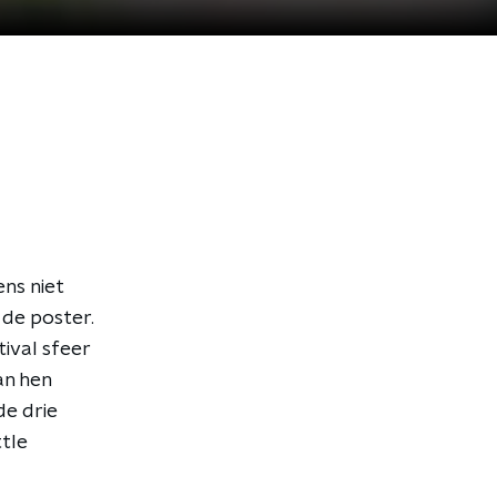
ns niet
 de poster.
tival sfeer
an hen
de drie
tle