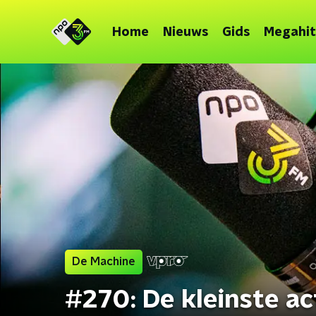
Home
Nieuws
Gids
Megahit
De Machine
#270: De kleinste ac