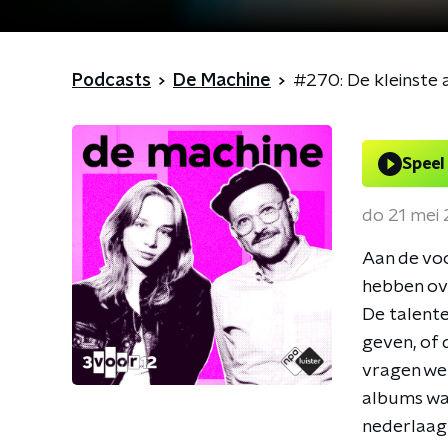
Podcasts
De Machine
#270: De kleinste 
Speel
do 21 mei
Aan de voo
hebben ove
De talente
geven, of 
vragen we 
albums waa
nederlaag