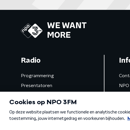
WE WANT
MORE
Radio
Inf
Programmering
Cont
Presentatoren
NPO 
Frequenties
App 
Gemist
Algemene voorwaarden
Privacybeleid