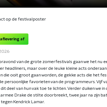
act op de festivalposter
 aflevering af
 2026
ravond van de grote zomerfestivals gaan we het nu ee
r headliners, maar over de leuke kleine acts onderaan
n die ooit groot gaan worden, de gekke acts die het fes
de persoonlijke favorieten van de programmeurs. Vijf v
dit deel van hun vak toe te lichten. Verder duiken we in 
rmee Drake de stilte doorbreekt, twee jaar na zijn bat
 tegen Kendrick Lamar.