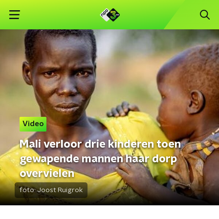
Video
Mali verloor drie kinderen toen
gewapende mannen haar dorp
overvielen
foto:
Joost Ruigrok