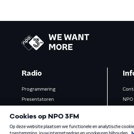
WE WANT
MORE
Radio
Inf
Programmering
Cont
Presentatoren
NPO 
Frequenties
App 
Gemist