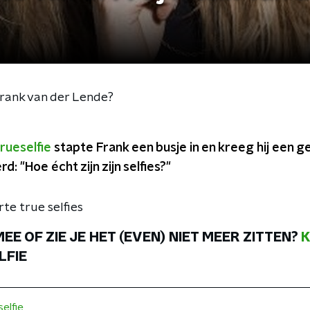
 Frank van der Lende?
rueselfie
stapte Frank een busje in en kreeg hij een
d: "Hoe écht zijn zijn selfies?"
te true selfies
MEE OF ZIE JE HET (EVEN) NIET MEER ZITTEN?
K
LFIE
elfie