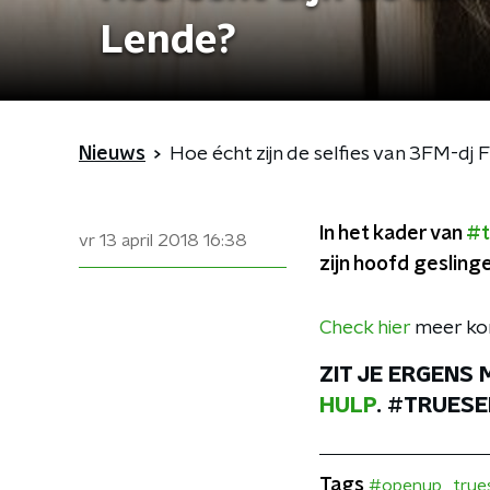
Lende?
Nieuws
Hoe écht zijn de selfies van 3FM-dj
In het kader van
#t
vr 13 april 2018
16:38
zijn hoofd geslinger
Check hier
meer kor
ZIT JE ERGENS 
HULP
. #TRUESE
Tags
#openup
trues