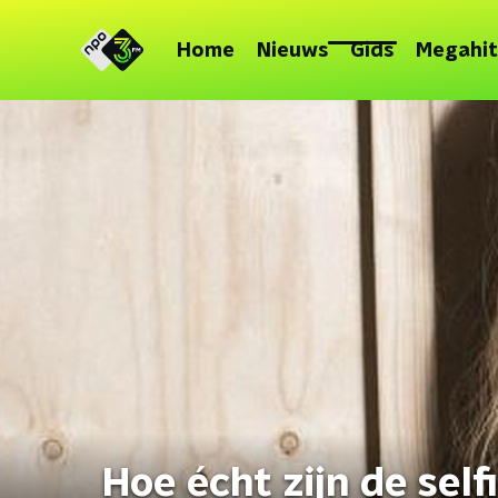
Home
Nieuws
Gids
Megahit
Hoe écht zijn de sel