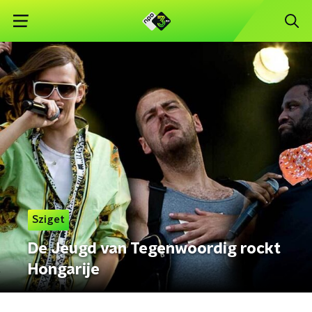
Sziget
De Jeugd van Tegenwoordig rockt
Hongarije