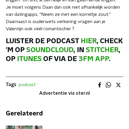
krijgen: ‘Oh shit, ik ben lelijk en kan geen liefde krijgen.’”
Je moet volgens Daan dan ook niet afhankelijk worden
van datingapps. “Neem ze met een korreltje zout.”
Daarnaast is ouderwets verkering vragen aan je
Valentijn ook véél romantischer ?.
LUISTER DE PODCAST
HIER
, CHECK
'M OP
SOUNDCLOUD
, IN
STITCHER
,
OP
ITUNES
OF VIA DE
3FM APP
.
Tags
podcast
Advertentie via ster.nl
Gerelateerd