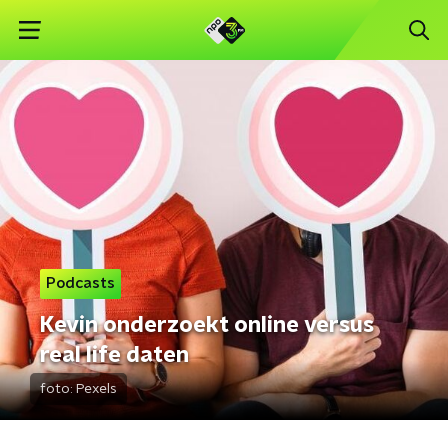
Podcasts
Kevin onderzoekt online versus
real life daten
foto:
Pexels