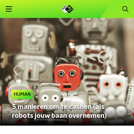
HUMAN
5 manieren om te cashen (als
robots jouw baan overnemen)