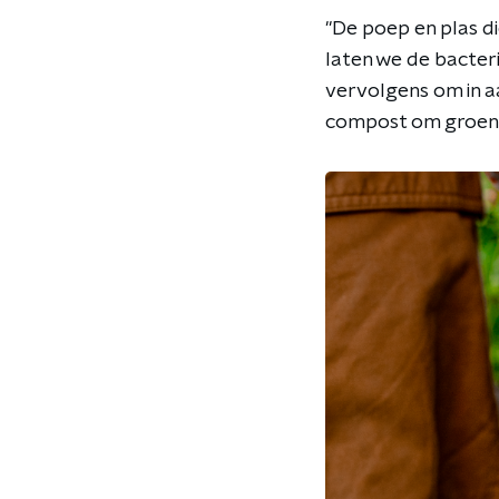
"De poep en plas di
laten we de bacteri
vervolgens om in a
compost om groent