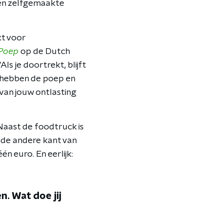
n en zelfgemaakte
kt voor
 Poep
op de Dutch
Als je doortrekt, blijft
ij hebben de poep en
van jouw ontlasting
Naast de foodtruck is
n de andere kant van
én euro. En eerlijk:
. Wat doe jij