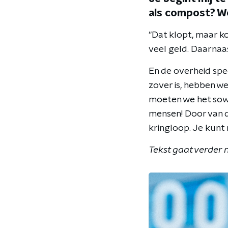
als compost? W
"Dat klopt, maar k
veel geld. Daarnaa
En de overheid spee
zover is, hebben w
moeten we het sowi
mensen! Door van 
kringloop. Je kunt 
Tekst gaat verder