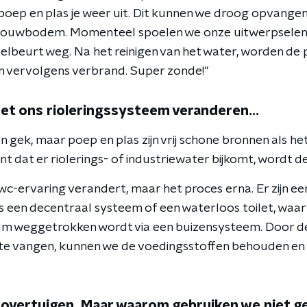
 poep en plas je weer uit. Dit kunnen we droog opvange
ouwbodem. Momenteel spoelen we onze uitwerpselen met
elbeurt weg. Na het reinigen van het water, worden de 
en vervolgens verbrand. Super zonde!"
oet ons rioleringssysteem veranderen...
en gek, maar poep en plas zijn vrij schone bronnen als he
 dat er riolerings- of industriewater bijkomt, wordt de
e wc-ervaring verandert, maar het proces erna. Er zijn ee
s een decentraal systeem of een waterloos toilet, waarb
üm weggetrokken wordt via een buizensysteem. Door d
te vangen, kunnen we de voedingsstoffen behouden en 
e overtuigen. Maar waarom gebruiken we niet