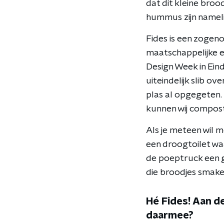
dat dit kleine broo
hummus zijn nameli
Fides is een zogen
maatschappelijke e
Design Week in Eindh
uiteindelijk slib o
plas al opgegeten.
kunnen wij compos
Als je meteen wil 
een droogtoilet waa
de poeptruck een gra
die broodjes smaken
Hé Fides! Aan d
daarmee?