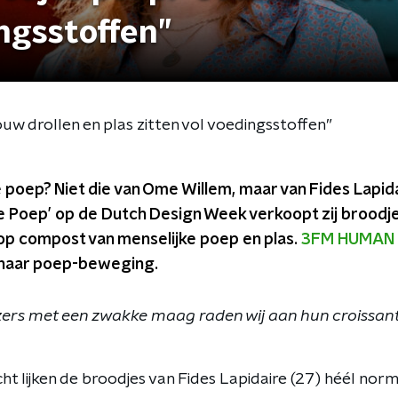
ingsstoffen”
uw drollen en plas zitten vol voedingsstoffen”
e poep? Niet die van Ome Willem, maar van Fides Lapidai
e Poep’ op de Dutch Design Week verkoopt zij broodj
 op compost van menselijke poep en plas.
3FM HUMAN
 haar poep-beweging.
rs met een zwakke maag raden wij aan hun croissantj
ht lijken de broodjes van Fides Lapidaire (27) héél norm