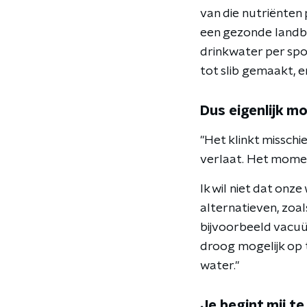
van die nutriënten
een gezonde landb
drinkwater per spo
tot slib gemaakt, 
Dus eigenlijk m
"Het klinkt misschi
verlaat. Het moment
Ik wil niet dat onz
alternatieven, zoal
bijvoorbeeld vacu
droog mogelijk op 
water."
Je begint mij t