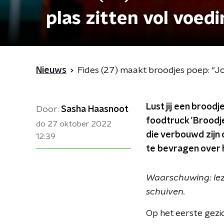
plas zitten vol voed
Nieuws
Fides (27) maakt broodjes poep: “Jo
Lust jij een broodj
Door:
Sasha Haasnoot
foodtruck ‘Broodj
do 27 oktober 2022
die verbouwd zijn
12:39
te bevragen over
Waarschuwing: leze
schuiven.
Op het eerste gezic