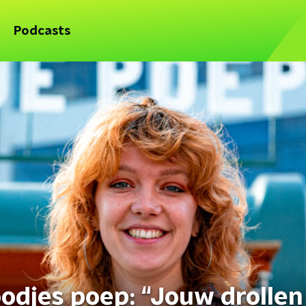
Podcasts
odjes poep: “Jouw drollen