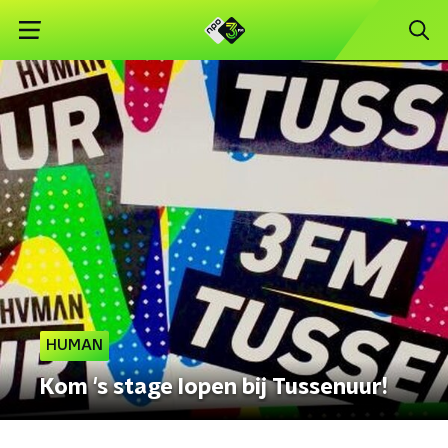
HUMAN
Kom 's stage lopen bij Tussenuur!