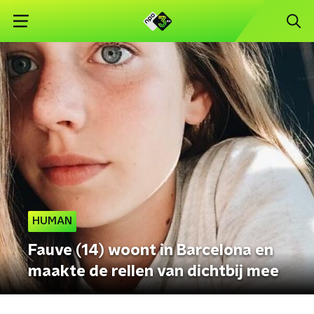
HUMAN
Fauve (14) woont in Barcelona en
maakte de rellen van dichtbij mee