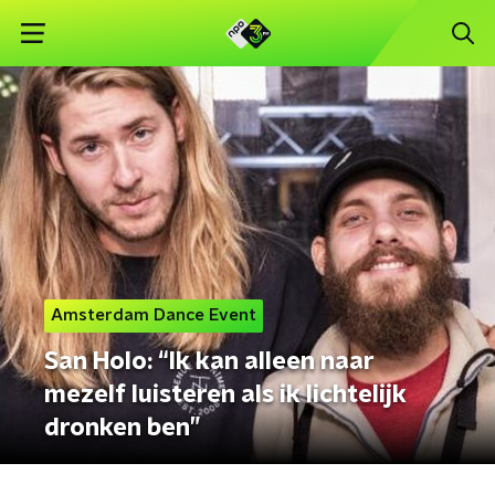
Amsterdam Dance Event
San Holo: “Ik kan alleen naar
mezelf luisteren als ik lichtelijk
dronken ben”