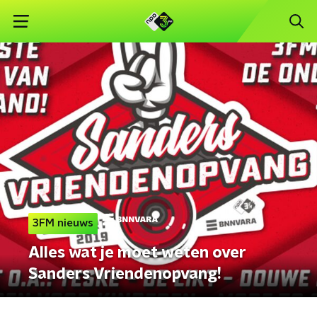
3FM nieuws
Alles wat je moet weten over
Sanders Vriendenopvang!