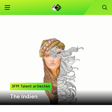
3FM Talent artiesten
The Indien