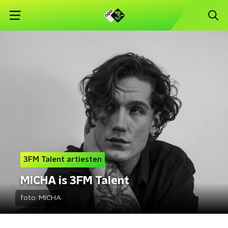
3FM Talent artiesten
MICHA is 3FM Talent
foto:
MICHA