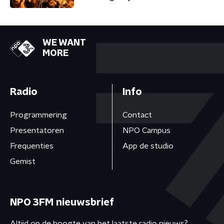
WE WANT
MORE
Radio
Info
Programmering
Contact
Presentatoren
NPO Campus
Frequenties
App de studio
Gemist
NPO 3FM nieuwsbrief
Altijd op de hoogte van het laatste radio nieuws?