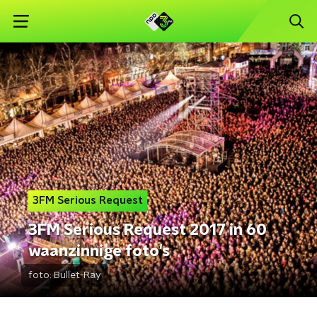
3FM Serious Request
3FM Serious Request 2017 in 60
waanzinnige foto's
foto:
Bullet-Ray