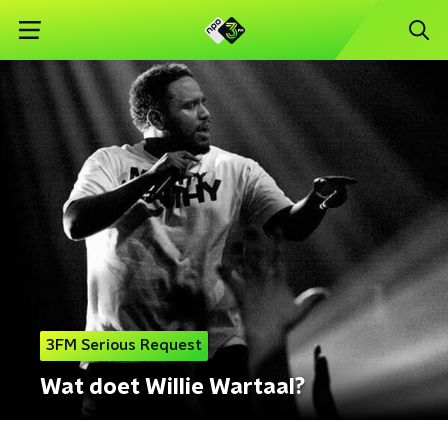
3FM Serious Request
Wat doet Willie Wartaal?