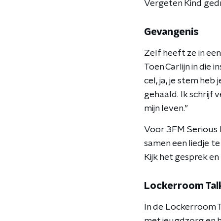
Vergeten Kind gedra
Gevangenis
Zelf heeft ze in ee
Toen Carlijn in die 
cel, ja, je stem heb j
gehaald. Ik schrijf
mijn leven.”
Voor 3FM Serious 
samen een liedje te
Kijk het gesprek e
Lockerroom Tal
In de Lockerroom Ta