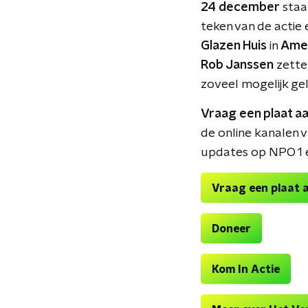
24 december
staan
teken van de actie
Glazen Huis
in
Ame
Rob Janssen
zette
zoveel mogelijk ge
Vraag een plaat aa
de online kanalen v
updates op NPO 1 
Vraag een plaat 
Doneer
Kom In Actie