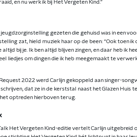
aid, en nu werk ik bij Het Vergeten Kind.”
n jeugdzorginstelling gezeten die gehuisd was in een vo
instelling zat, hield muziek haar op de been: “Ook toen ik
e altijd bij je. Ik ben altijd blijven zingen, en daar heb ik h
 veel liedjes om dingen die ik heb meegemaakt te verwe
Request 2022 werd Carlijn gekoppeld aan singer-son
 schrijven, dat ze in de kerststal naast het Glazen Huis 
n het optreden hierboven terug.
k
lk Het Vergeten Kind-editie vertelt Carlijn uitgebreid 