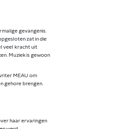
ormalige gevangenis.
 opgesloten zat in die
eel veel kracht uit
rken. Muziek is gewoon
gwriter MEAU om
ten gehore brengen.
over haar ervaringen