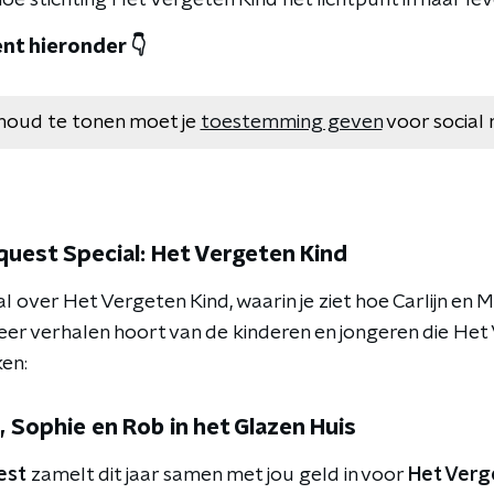
e stichting Het Vergeten Kind hét lichtpunt in haar le
nt hieronder 👇
houd te tonen moet je
toestemming geven
voor social 
uest Special: Het Vergeten Kind
 over Het Vergeten Kind, waarin je ziet hoe Carlijn en 
eer verhalen hoort van de kinderen en jongeren die Het
ken:
, Sophie en Rob in het Glazen Huis
est
zamelt dit jaar samen met jou geld in voor
Het Verg