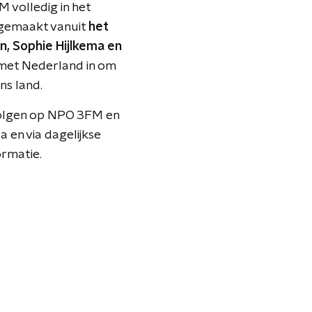
M volledig in het
t gemaakt vanuit
het
, Sophie Hijlkema en
 met Nederland in om
ns land.
volgen op NPO 3FM en
a en via dagelijkse
rmatie.