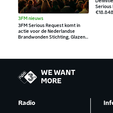
Definit
Serious
€18.848
Spieren
3FM nieuws
3FM Serious Request komt in
actie voor de Nederlandse
Brandwonden Stichting, Glazen
Huis staat in Arnhem
WE WANT
MORE
Radio
Inf