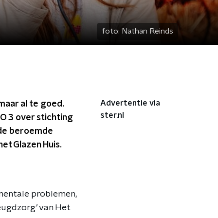
foto:
Nathan Reinds
Advertentie via
 maar al te goed.
ster.nl
 3 over stichting
n de beroemde
het Glazen Huis.
t mentale problemen,
eugdzorg’ van Het