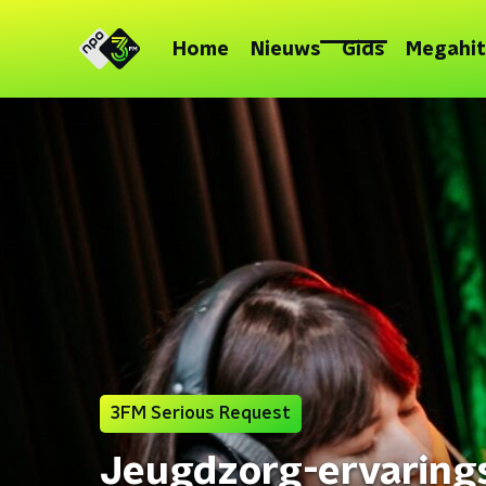
Home
Nieuws
Gids
Megahit
3FM Serious Request
Jeugdzorg-ervarings