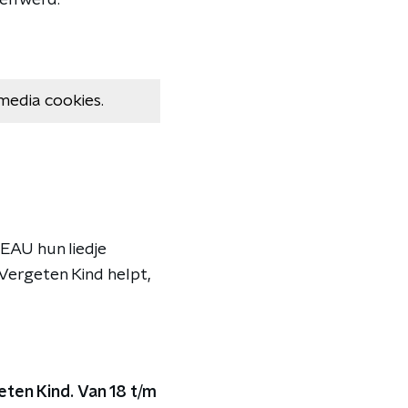
ven werd.
media cookies.
MEAU hun liedje
 Vergeten Kind helpt,
eten Kind.
Van 18 t/m