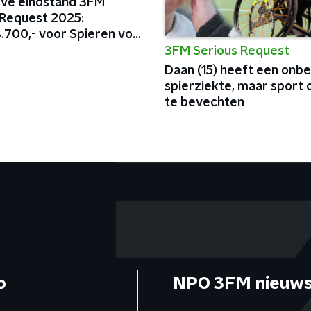
ieve eindstand 3FM
 Request 2025:
.700,- voor Spieren voor
3FM Serious Request
Daan (15) heeft een onb
spierziekte, maar sport
te bevechten
o
NPO 3FM nieuws