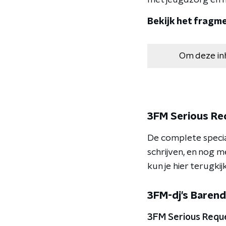
met jeugdzorg en ho
Bekijk het fragme
Om deze in
3FM Serious Req
De complete special
schrijven, en nog m
kun je hier terugkij
3FM-dj's Barend
3FM Serious Requ