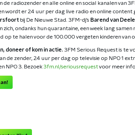
 de radiozender en alle online en social kanalen van 3F
 en wordt er 24 uur per dag live radio en online conten
rsfoort
bij De Nieuwe Stad. 3FM-dj’s
Barend van Deelen
n zich, ondanks hun quarantaine, een week lang samen
ld op te halen voor de 100.000 vergeten kinderen van o
n, doneer of kom in actie.
3FM Serious Request is te 
an de zender, 24 uur per dag op televisie op NPO 1 extr
en NPO 3. Bezoek
3fm.nl/seriousrequest
voor meer info
aan!