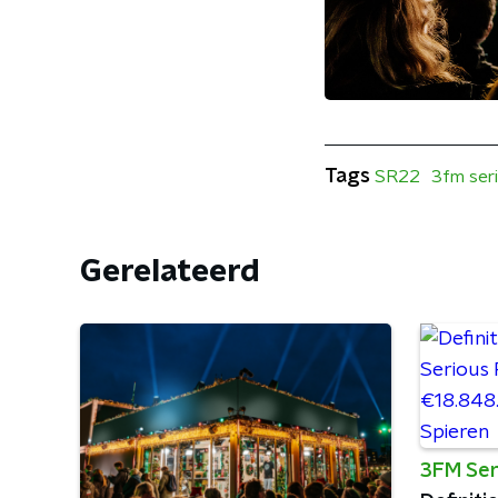
Tags
SR22
3fm ser
Gerelateerd
3FM Ser