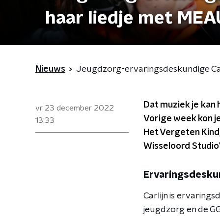
haar liedje met MEAU
Nieuws
Jeugdzorg-ervaringsdeskundige Carli
Dat muziek je kan h
vr 23 december 2022
Vorige week kon je 
13:33
Het Vergeten Kind
Wisseloord Studio’s
Ervaringsdeskun
Carlijn is ervaring
jeugdzorg en de GG