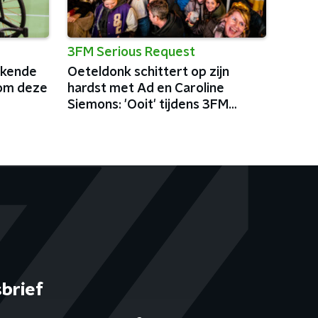
3FM Serious Request
ekende
Oeteldonk schittert op zijn
 om deze
hardst met Ad en Caroline
Siemons: 'Ooit' tijdens 3FM
Serious Request
brief