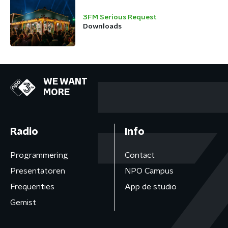
Spieren voor
Spieren
3FM Serious Request
Downloads
WE WANT
MORE
Radio
Info
Programmering
Contact
Presentatoren
NPO Campus
Frequenties
App de studio
Gemist