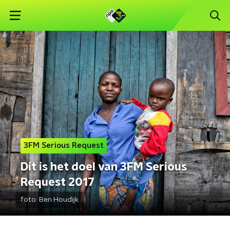
3FM Serious Request
Dit is het doel van 3FM Serious
Request 2017
foto:
Ben Houdijk