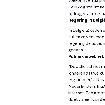
toekomst en daar w
Gelukkig steunt het 
bijdragen aan de in
Regering in Belgi
In Belgie, Zweden e
zullen zo veel moge
regering de actie,
gedaan.
Publiek moet het
"De actie zal niet 
kinderen dat we kun
erg jammer," aldus 
Nederlanders. In 2
internet. Een groot
doet via één van de 