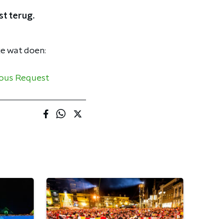
st terug.
je wat doen:
ious Request