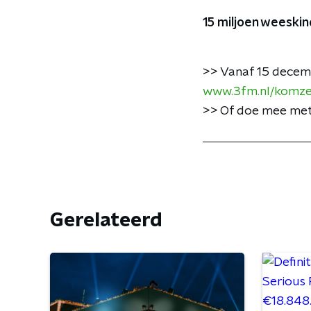
15 miljoen weeski
>> Vanaf 15 decemb
www.3fm.nl/komzel
>> Of doe mee met e
Gerelateerd