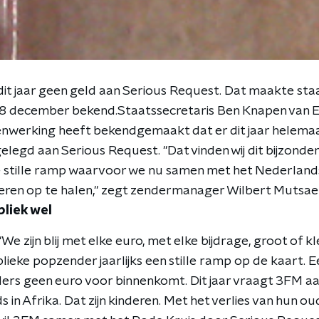
dit jaar geen geld aan Serious Request. Dat maakte sta
 december bekend.Staatssecretaris Ben Knapen van 
werking heeft bekendgemaakt dat er dit jaar helemaa
elegd aan Serious Request. "Dat vinden wij dit bijzond
e stille ramp waarvoor we nu samen met het Nederland
eren op te halen," zegt zendermanager Wilbert Mutsae
bliek wel
We zijn blij met elke euro, met elke bijdrage, groot of 
lieke popzender jaarlijks een stille ramp op de kaart. 
rs geen euro voor binnenkomt. Dit jaar vraagt 3FM aan
s in Afrika. Dat zijn kinderen. Met het verlies van hun oud