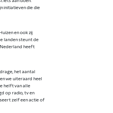
 iets aan doen.
 initiatieven die die
uizen en ook zij
ze landen steunt de
n Nederland heeft
jdrage, het aantal
den we uiteraard heel
 helft van alle
d op radio, tv en
eert zelf een actie of