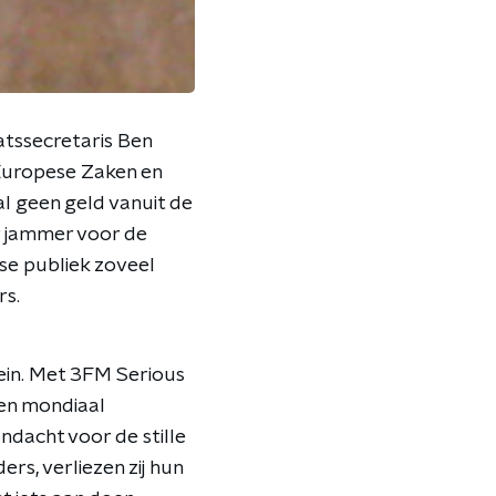
atssecretaris Ben
Europese Zaken en
l geen geld vanuit de
er jammer voor de
se publiek zoveel
rs.
klein. Met 3FM Serious
Een mondiaal
dacht voor de stille
ers, verliezen zij hun