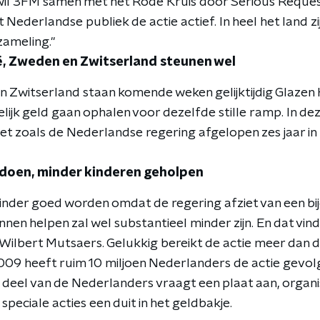
il 3FM samen met het Rode Kruis door Serious Request
Nederlandse publiek de actie actief. In heel het land zijn
zameling."
ë, Zweden en Zwitserland steunen wel
n Zwitserland staan komende weken gelijktijdig Glazen H
lijk geld gaan ophalen voor dezelfde stille ramp. In de
 net zoals de Nederlandse regering afgelopen zes jaar i
 doen, minder kinderen geholpen
minder goed worden omdat de regering afziet van een bi
nen helpen zal wel substantieel minder zijn. En dat vin
Wilbert Mutsaers. Gelukkig bereikt de actie meer dan de
009 heeft ruim 10 miljoen Nederlanders de actie gevolg
 deel van de Nederlanders vraagt een plaat aan, organis
speciale acties een duit in het geldbakje.