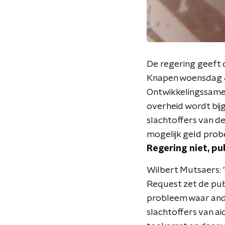
De regering geeft 
Knapen woensdag 8
Ontwikkelingssamen
overheid wordt bijg
slachtoffers van d
mogelijk geld prob
Regering niet, pu
Wilbert Mutsaers: "
Request zet de pub
probleem waar ande
slachtoffers van aid