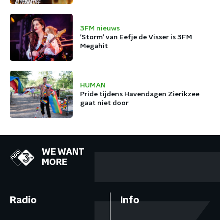
3FM nieuws
'Storm' van Eefje de Visser is 3FM
Megahit
HUMAN
Pride tijdens Havendagen Zierikzee
gaat niet door
WE WANT
MORE
Radio
Info