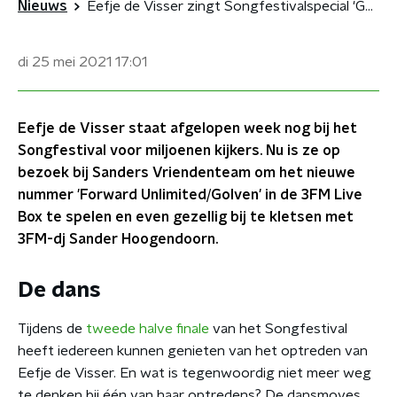
Nieuws
Eefje de Visser zingt Songfestivalspecial 'Golven' in de 3FM Live Box
di 25 mei 2021
17:01
Eefje de Visser staat afgelopen week nog bij het
Songfestival voor miljoenen kijkers. Nu is ze op
bezoek bij Sanders Vriendenteam om het nieuwe
nummer 'Forward Unlimited/Golven' in de 3FM Live
Box te spelen en even gezellig bij te kletsen met
3FM-dj Sander Hoogendoorn.
De dans
Tijdens de
tweede halve finale
van het Songfestival
heeft iedereen kunnen genieten van het optreden van
Eefje de Visser. En wat is tegenwoordig niet meer weg
te denken bij één van haar optredens? De dansmoves