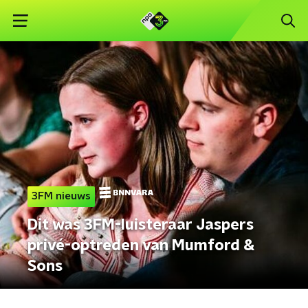
3FM nieuws
Dit was 3FM-luisteraar Jaspers
privé-optreden van Mumford &
Sons