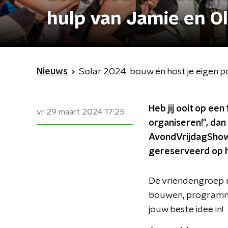
hulp van Jamie en Ol
Nieuws
Solar 2024: bouw én host je eigen p
Heb jij ooit op een
vr 29 maart 2024
17:25
organiseren!", dan 
AvondVrijdagShow 
gereserveerd op he
De vriendengroep m
bouwen, programmere
jouw beste idee in!