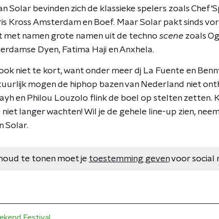
 Solar bevinden zich de klassieke spelers zoals Chef’Sp
ris Kross Amsterdam en Boef. Maar Solar pakt sinds vor
t met namen grote namen uit de techno
scene
zoals Og
erdamse Dyen, Fatima Haji en Anxhela.
ok niet te kort, want onder meer dj La Fuente en Benn
atuurlijk mogen de hiphop bazen van Nederland niet on
Jayh en Philou Louzolo flink de boel op stelten zetten.
 niet langer wachten! Wil je de gehele line-up zien, neem 
 Solar.
houd te tonen moet je
toestemming geven
voor social 
ekend Festival