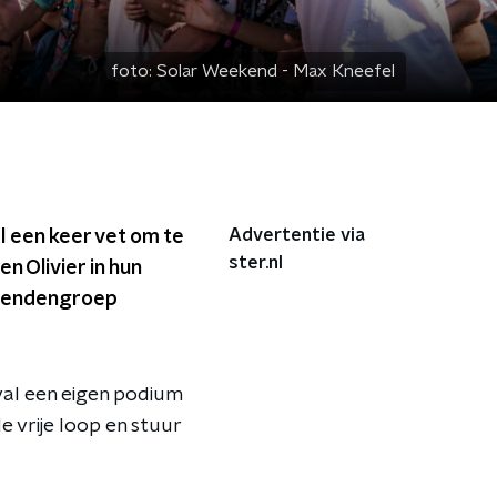
foto:
Solar Weekend - Max Kneefel
Advertentie via
el een keer vet om te
ster.nl
n Olivier in hun
vriendengroep
val een eigen podium
 vrije loop en stuur