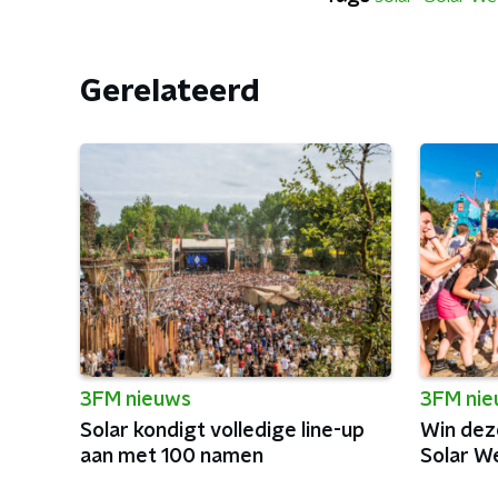
Gerelateerd
3FM nieuws
3FM ni
Solar kondigt volledige line-up
Win dez
aan met 100 namen
Solar W