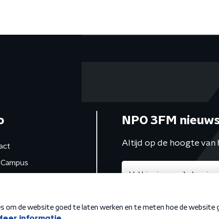
charisma
o
NPO 3FM nieuws
Altijd op de hoogte van 
act
Campus
de studio