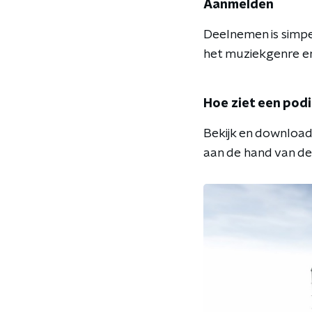
Aanmelden
Deelnemen is simpe
het muziekgenre en
Hoe ziet een podi
Bekijk en download 
aan de hand van de