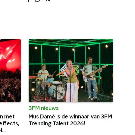
3FM nieuws
in met
Mus Damé is de winnaar van 3FM
effects,
Trending Talent 2026!
l