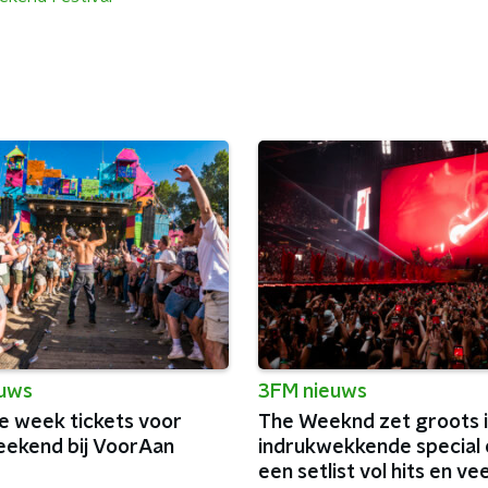
euws
3FM nieuws
e week tickets voor
The Weeknd zet groots 
eekend bij VoorAan
indrukwekkende special 
een setlist vol hits en vee