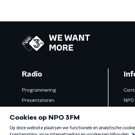
WE WANT
MORE
Radio
Inf
Programmering
Cont
Presentatoren
NPO 
Frequenties
App 
Gemist