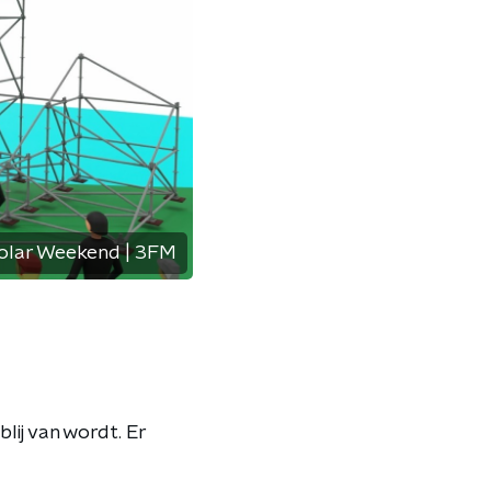
olar Weekend | 3FM
lij van wordt. Er