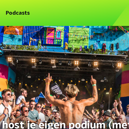
Podcasts
 host je eigen podium (me