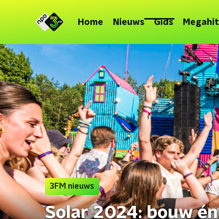
Home
Nieuws
Gids
Megahit
3FM nieuws
Solar 2024: bouw én