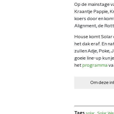
Op de mainstage van
Kraantje Pappie, K
koers door en kom
Alignment, de Rott
House komt Solar o
het dak eraf. En n
zullen Adje, Poke, 
goeie line-up kun je
het
programma
van
Om deze in
Tags
solar
Solar We