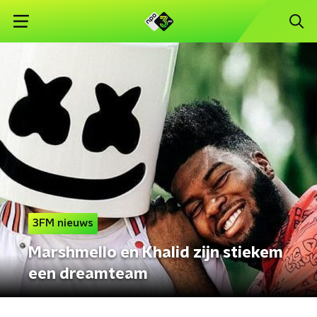
3FM nieuws
Marshmello en Khalid zijn stiekem
een dreamteam