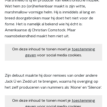
Marshmello is dj en producer van elektronische muziek.
Wat hem zo (on)herkenbaar maakt is zijn witte,
marshmallow-vormige helm. Hij is inmiddels al lang en
breed doorgebroken maar hij doet het niet voor de
fame
. Het is namelijk al bekend wie hij écht is:
Amerikaanse dj Christian Comstock. Maar
naamsbekendheid maakt hem niet uit.
Om deze inhoud te tonen moet je
toestemming
geven
voor social media cookies.
Zijn debuut maakte hij door remixes van onder andere
Jack Ü en Zedd uit te brengen, waarna hij overging op
het zelf produceren van nummers als 'Alone' en 'Silence'.
Om deze inhoud te tonen moet je
toestemming
geven
voor social media cookies.