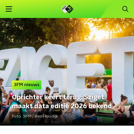
3FM nieuws
Oprichter keert terug: Sziget
maakt data editie 2026 bekend
foto:
3FM / Ben Houdijk