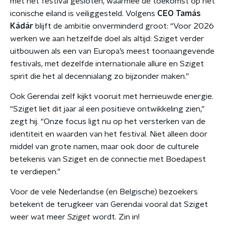
met het festival gesloten, waarmee de toekomst op het
iconische eiland is veiliggesteld. Volgens
CEO Tamás
Kádár
blijft de ambitie onverminderd groot: “Voor 2026
werken we aan hetzelfde doel als altijd: Sziget verder
uitbouwen als een van Europa’s meest toonaangevende
festivals, met dezelfde internationale allure en Sziget
spirit die het al decennialang zo bijzonder maken.”
Ook Gerendai zelf kijkt vooruit met hernieuwde energie.
“Sziget liet dit jaar al een positieve ontwikkeling zien,”
zegt hij. “Onze focus ligt nu op het versterken van de
identiteit en waarden van het festival. Niet alleen door
middel van grote namen, maar ook door de culturele
betekenis van Sziget en de connectie met Boedapest
te verdiepen.”
Voor de vele Nederlandse (en Belgische) bezoekers
betekent de terugkeer van Gerendai vooral dat Sziget
weer wat meer
Sziget
wordt. Zin in!