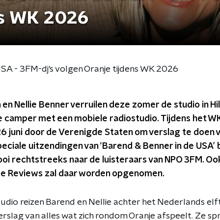
ns WK 2026
USA - 3FM-dj's volgen Oranje tijdens WK 2026
en Nellie Benner verruilen deze zomer de studio in H
 camper met een mobiele radiostudio. Tijdens het WK 
26 juni door de Verenigde Staten om verslag te doen
speciale uitzendingen van ‘Barend & Benner in de USA’ 
oi rechtstreeks naar de luisteraars van NPO 3FM. O
de Reviews zal daar worden opgenomen.
udio reizen Barend en Nellie achter het Nederlands el
erslag van alles wat zich rondom Oranje afspeelt. Ze sp