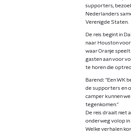
supporters, bezoek
Nederlanders samen
Verenigde Staten.
De reis begint in 
naar Houston voor 
waar Oranje speelt 
gasten aan voor vo
te horen die optr
Barend
:
"Een WK bel
de supporters en 
camper kunnen we 
tegenkomen."
De reis draait niet
onderweg volop in 
Welke verhalen kom