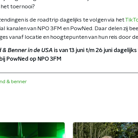
 het toernooi?
endingen is de roadtrip dagelijks te volgen via het
TikT
ial kanalen van NPO 3FM en PowNed. Daar delen zij be
es vanaf locatie en hoogtepunten van hun reis door de
d & Benner in de USA
is van 13 juni t/m 26 juni dagelijk
n bij PowNed op NPO 3FM
nd & benner