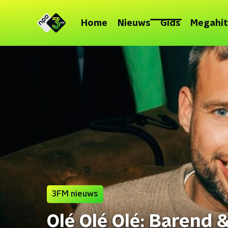
Home
Nieuws
Gids
Megahit
3FM nieuws
Olé Olé Olé: Barend 