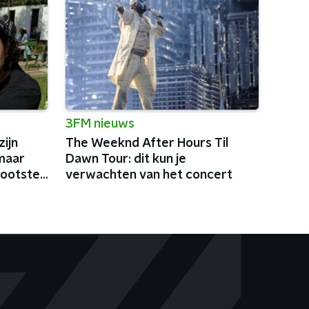
3FM nieuws
ijn
The Weeknd After Hours Til
maar
Dawn Tour: dit kun je
rootste
verwachten van het concert