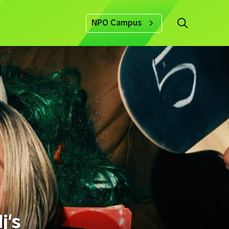
NPO Campus
j's