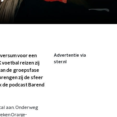
Advertentie via
ilversum voor een
ster.nl
voetbal reizen zij
 van de groepsfase
brengen zij de sfeer
ok de podcast Barend
ftal aan. Onderweg
reken Oranje-