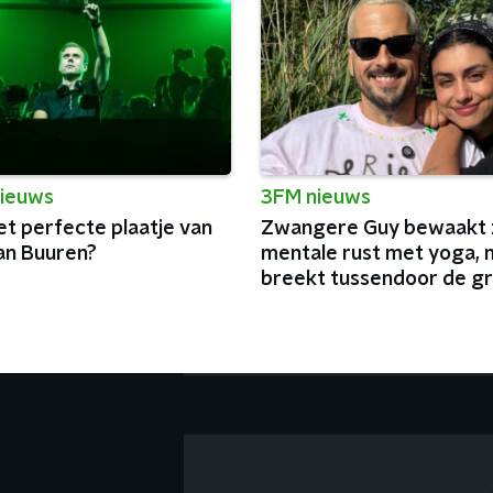
ieuws
3FM nieuws
et perfecte plaatje van
Zwangere Guy bewaakt z
an Buuren?
mentale rust met yoga, 
breekt tussendoor de g
podia van België af