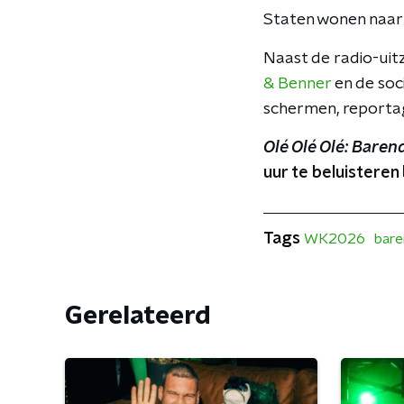
Staten wonen naar
Naast de radio-uitz
& Benner
en de soc
schermen, reportag
Olé Olé Olé: Baren
uur te beluistere
Tags
WK2026
bare
Gerelateerd