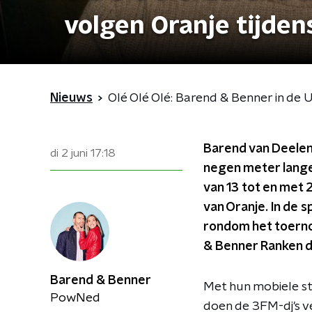
volgen Oranje tijde
Nieuws
Olé Olé Olé: Barend & Benner in de 
Barend van Deelen 
di 2 juni
17:18
negen meter lange
van 13 tot en met 
van Oranje. In de 
rondom het toerno
& Benner Ranken 
Barend & Benner
Met hun mobiele st
PowNed
doen de 3FM-dj's v