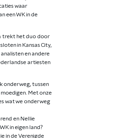
caties waar
an een WK in de
a trekt het duo door
oten in Kansas City,
 analisten en andere
ederlandse artiesten
ook onderweg, tussen
 moedigen. Met onze
les wat we onderweg
arend en Nellie
K in eigen land?
ie in de Verenigde