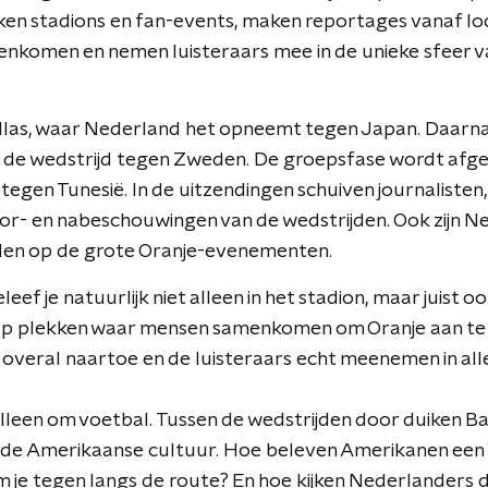
en stadions en fan-events, maken reportages vanaf lo
komen en nemen luisteraars mee in de unieke sfeer v
Dallas, waar Nederland het opneemt tegen Japan. Daarn
de wedstrijd tegen Zweden. De groepsfase wordt afgesl
tegen Tunesië. In de uitzendingen schuiven journalisten,
or- en nabeschouwingen van de wedstrijden. Ook zijn N
eden op de grote Oranje-evenementen.
eef je natuurlijk niet alleen in het stadion, maar juist 
op plekken waar mensen samenkomen om Oranje aan te
overal naartoe en de luisteraars echt meenemen in al
 alleen om voetbal. Tussen de wedstrijden door duiken B
de Amerikaanse cultuur. Hoe beleven Amerikanen een W
 je tegen langs de route? En hoe kijken Nederlanders d