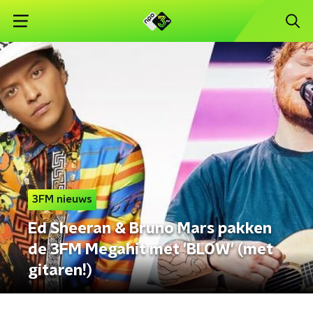
3FM nieuws
Ed Sheeran & Bruno Mars pakken
de 3FM Megahit met 'BLOW' (met
gitaren!)