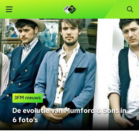
3FM nieuws
De evolutie van Mumford & Sons in
6 foto's