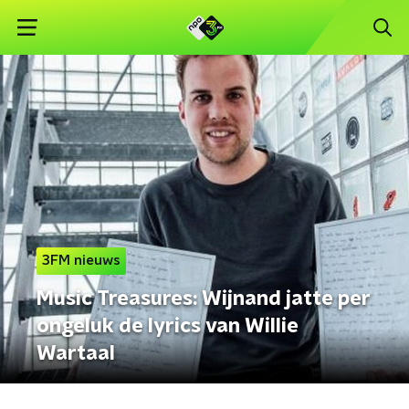
3FM nieuws
Music Treasures: Wijnand jatte per
ongeluk de lyrics van Willie
Wartaal