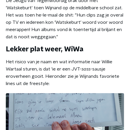
De Jeugd van Tegenwoordig brak door met
'Watskeburt' toen Wijnand op de middelbare school zat.
Het was toen he-le-maal de shit: "Hun clips zag je overal
op TV en iedereen kon 'Watskeburt' woord voor woord
meerappen! Hun albums vond ik toentertijd al briljant en
dat is nooit weggegaan."
Lekker plat weer, WiWa
Het risico van je naam en wat informatie naar Willie
Wartaal sturen, is dat 'ie er een JVT-
sass
-sausje
eroverheen gooit. Hieronder zie je Wijnands favoriete
lines uit de freestyle: