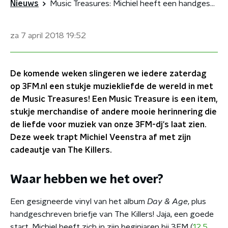
Nieuws
Music Treasures: Michiel heeft een handgeschreven brief van The Killers!
za 7 april 2018
19:52
De komende weken slingeren we iedere zaterdag
op 3FM.nl een stukje muziekliefde de wereld in met
de Music Treasures! Een Music Treasure is een item,
stukje merchandise of andere mooie herinnering die
de liefde voor muziek van onze 3FM-dj's laat zien.
Deze week trapt Michiel Veenstra af met zijn
cadeautje van The Killers.
Waar hebben we het over?
Een gesigneerde vinyl van het album
Day & Age
, plus
handgeschreven briefje van The Killers! Jaja, een goede
start. Michiel heeft zich in zijn beginjaren bij 3FM (
12.5