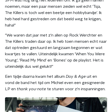
3FM was nog lang niet iedereen om. Ik ga geen namen
noemen, maar een paar mensen zeiden wel echt 'Tsja,
The Killers is toch wel een beetje een hobbybandje'. Ik
heb heel hard gestreden om dat beeld weg te krijgen,
haha!"
"We waren dat jaar met z'n allen op Rock Werchter en
The Killers traden daar op. Ik heb toen mensen echt naar
dat optreden gestuurd en langzaam begonnen er wat
kwartjes te vallen. Uiteindelijk kwamen 'When You Were
Young', 'Read My Mind' en 'Bones' op de playlist. Het is
uiteindelijk dus wel gelukt!"
Een tijdje daarna kwam het album
Day & Age
uit en
vond de band het tijd om Michiel even een gesigneerde
LP en
thank you-note
te sturen voor z'n inspanningen.