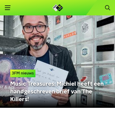
3FM nieuws
Music Treasures: Michiel heeft een
handgeschreven brief van The
Killers!