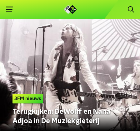
3FM nieuws
Terugkijken: DeWolff en Nana
Adjoa in De Muziekgieterij