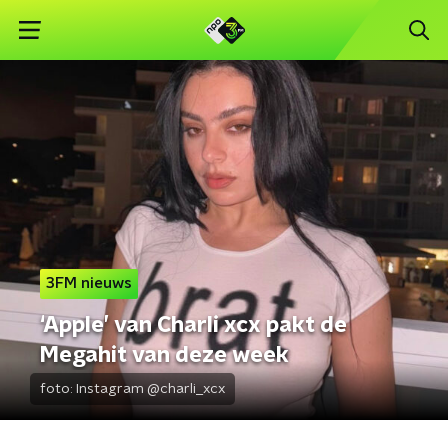
3FM nieuws
‘Apple’ van Charli xcx pakt de
Megahit van deze week
foto:
Instagram @charli_xcx