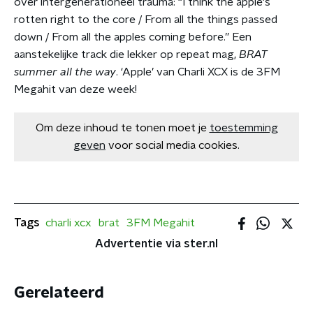
over intergenerationeel trauma: “I think the apple's
rotten right to the core / From all the things passed
down / From all the apples coming before.” Een
aanstekelijke track die lekker op repeat mag,
BRAT
summer all the way
. ‘Apple’ van Charli XCX is de 3FM
Megahit van deze week!
Om deze inhoud te tonen moet je
toestemming
geven
voor social media cookies.
Tags
charli xcx
brat
3FM Megahit
Advertentie via ster.nl
Gerelateerd