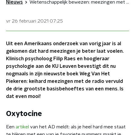
Nieuws
Wetenschappelijk bewezen: meezingen met de radio helpt tegen dipjes
vr 26 februari 2021
07:25
Uit een Amerikaans onderzoek van vorig jaar is al
gekomen dat hard meezingen je beter laat voelen.
Klinisch psycholoog Filip Raes en hoogleraar
psychologie aan de KU Leuven bevestigt dit nu
nogmaals in zijn nieuwste boek Weg Van Het
Piekeren: keihard meezingen met de radio vervuld
de drie grootste basisbehoeftes van een mens. Is
dat even mooi!
Oxytocine
Een
artikel
van het AD meldt: als je heel hard mee staat
te blèren met een van je favoriete nummers maakt je