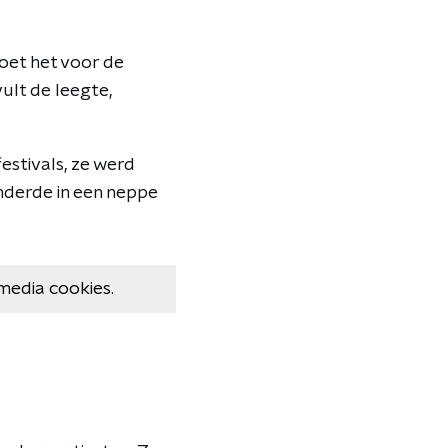
doet het voor de
ult de leegte,
estivals, ze werd
nderde in een neppe
media cookies.