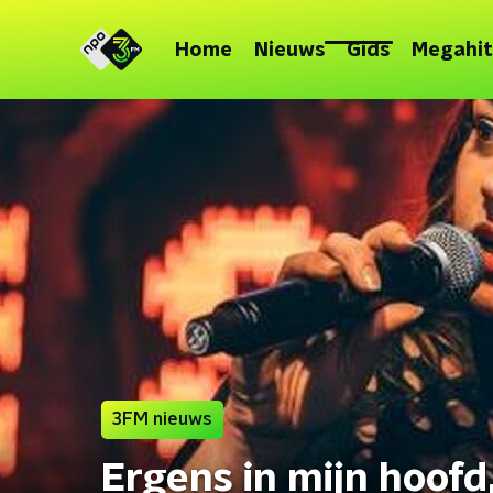
Home
Nieuws
Gids
Megahit
3FM nieuws
Ergens in mijn hoofd