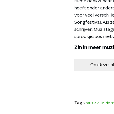
Mede dankzij haar 
heeft onder andere
voor veel verschil
Songfestival. Als z
schrijven. Qua stag
sprookjesbos met vi
Zin in meer muz
Om deze in
Tags
muziek
In de s