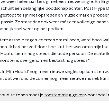
s ze weer helemaal terug met een nieuwe single. En 'Erge
r schuilt een belangrijke boodschap achter: Post Hype D
 gestopt te zijn met optreden en muziek maken probee
r passie. Ze staat dan ook weer mét een volledige band 
hopelijk snel weer op het podium.
ttere asshole tegen iedereen om mij heen, werd boos wa
en. Ik had het zelf door hoe ‘kut’ het was om in mijn buur
n Hoofd' ben ik nog steeds die oude persoon. De échte ik
monster is overgenomen bestaat nog steeds."
ns In Mijn Hoofd' nog meer nieuwe singles op komst en waa
hint dat we rond de zomer nóg meer nieuwe muziek kun
houd te tonen moet je
toestemming geven
voor social 