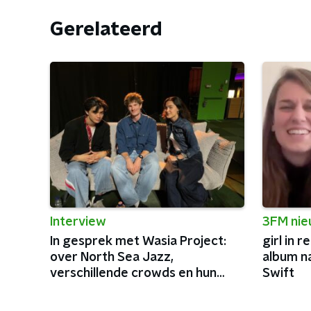
Gerelateerd
Interview
3FM ni
In gesprek met Wasia Project:
girl in 
over North Sea Jazz,
album n
verschillende crowds en hun
Swift
aankomende EP