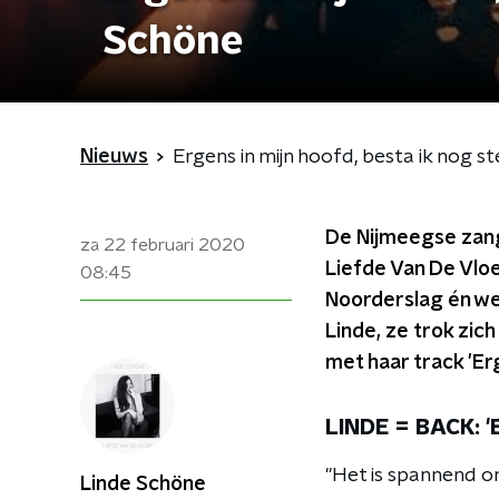
Schöne
Nieuws
Ergens in mijn hoofd, besta ik nog s
De Nijmeegse zange
za 22 februari 2020
Liefde Van De Vloe
08:45
Noorderslag én wer
Linde, ze trok zic
met haar track 'Erg
LINDE = BACK: 'E
"Het is spannend om
Linde Schöne