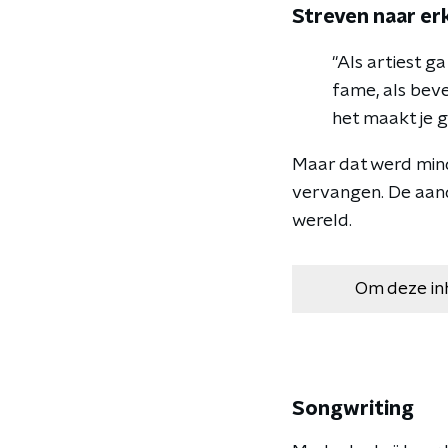
Streven naar er
"Als artiest g
fame, als beve
het maakt je g
Maar dat werd minde
vervangen. De aand
wereld.
Om deze in
Songwriting