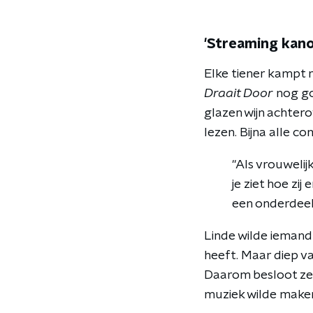
'Streaming kan
Elke tiener kampt 
Draait Door
nog go
glazen wijn achter
lezen. Bijna alle c
"Als vrouwelij
je ziet hoe zij 
een onderdeel 
Linde wilde iemand z
heeft. Maar diep va
Daarom besloot ze t
muziek wilde make