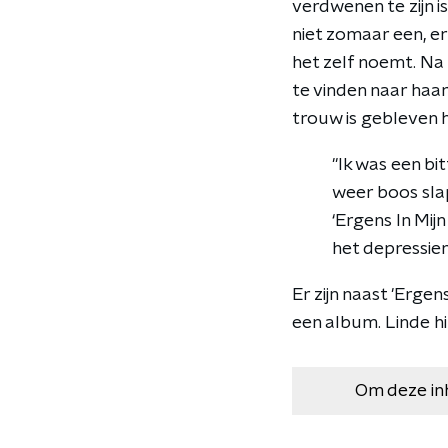
verdwenen te zijn i
niet zomaar een, e
het zelf noemt. Na
te vinden naar haa
trouw is gebleven 
"Ik was een bi
weer boos slap
‘Ergens In Mij
het depressie
Er zijn naast 'Erge
een album. Linde 
Om deze in