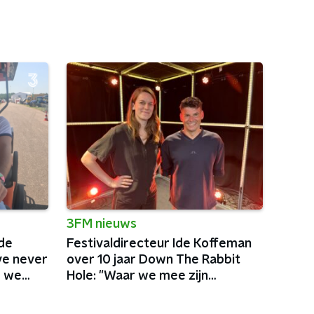
3FM nieuws
de
Festivaldirecteur Ide Koffeman
ve never
over 10 jaar Down The Rabbit
d we
Hole: "Waar we mee zijn
begonnen zit er nog steeds in."