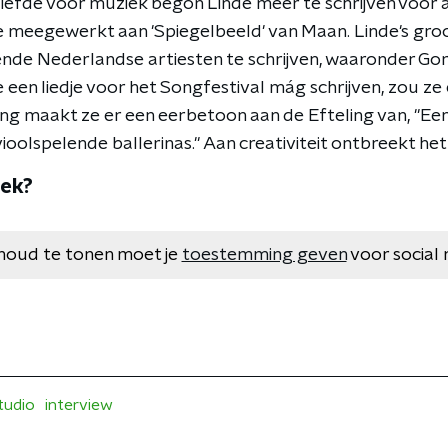
liefde voor muziek begon Linde meer te schrijven voor 
 meegewerkt aan 'Spiegelbeeld' van Maan. Linde's gro
lende Nederlandse artiesten te schrijven, waaronder Go
e een liedje voor het Songfestival mág schrijven, zou z
ing maakt ze er een eerbetoon aan de Efteling van, "Een 
oolspelende ballerinas." Aan creativiteit ontbreekt het i
iek?
houd te tonen moet je
toestemming geven
voor social 
tudio
interview