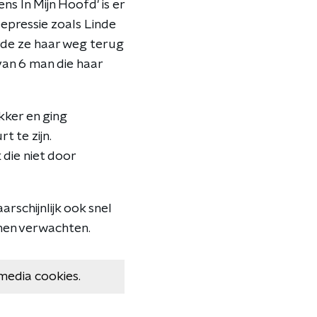
ns In Mijn Hoofd' is er
epressie zoals Linde
rde ze haar weg terug
van 6 man die haar
kker en ging
t te zijn.
 die niet door
rschijnlijk ook snel
nen verwachten.
media cookies.