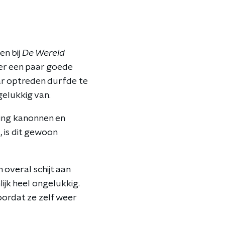
en bij
De Wereld
er een paar goede
ar optreden durfde te
gelukkig van.
aming kanonnen en
t, is dit gewoon
n overal schijt aan
ijk heel ongelukkig.
oordat ze zelf weer