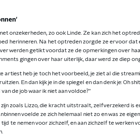
onnen'
met onzekerheden, zo ook Linde. Ze kan zich het optred
ed herinneren. Na het optreden zorgde ze ervoor dat 
over werden getikt voordat ze de opmerkingen over ha
omments gingen over haar uiterlijk, daar werd ze diep on
ke artiest heb je toch het voorbeeld, je ziet al die stre
eruitzien. En dan kijk je in de spiegel en dan denk je: Oh shi
van de job waar ik niet aan voldoe?"
ijn zoals Lizzo, die kracht uitstraalt, zelfverzekerd is e
nbinnen voelde ze zich helemaal niet zo en was ze eigenl
ijd te nemen voor zichzelf, en aan zichzelf te werken v
n.