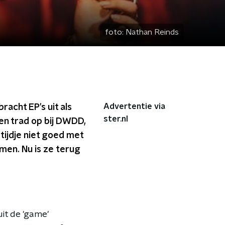
foto:
Nathan Reinds
Advertentie via
acht EP's uit als
ster.nl
 en trad op bij DWDD,
tijdje niet goed met
emen. Nu is ze terug
uit de 'game'