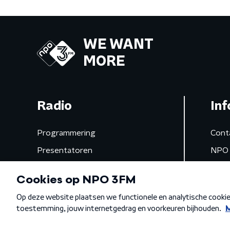
WE WANT
MORE
Radio
Inf
Programmering
Cont
Presentatoren
NPO 
Frequenties
App 
Gemist
Algemene voorwaarden
Privacybeleid