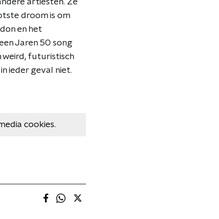
andere artiesten. Ze
otste droom is om
rdon en het
e een Jaren 50 song
weird, futuristisch
n ieder geval niet.
media cookies.