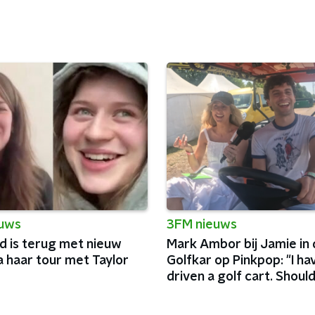
euws
3FM nieuws
red is terug met nieuw
Mark Ambor bij Jamie in 
a haar tour met Taylor
Golfkar op Pinkpop: "I ha
driven a golf cart. Shoul
crash?”