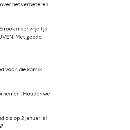
 over het verbeteren
n ook meer vrije tijd
LIJVEN. Met goede
d voor; die kom ik
voornemen". Houden we
d die op 2 januari al
n?