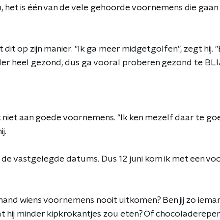
 het is één van de vele gehoorde voornemens die gaan
.
it op zijn manier. "Ik ga meer midgetgolfen", zegt hij. "E
rder heel gezond, dus ga vooral proberen gezond te B
niet aan goede voornemens. "Ik ken mezelf daar te goe
j.
an de vastgelegde datums. Dus 12 juni kom ik met een 
emand wiens voornemens nooit uitkomen? Ben jij zo ieman
at hij minder kipkrokantjes zou eten? Of chocoladerepe