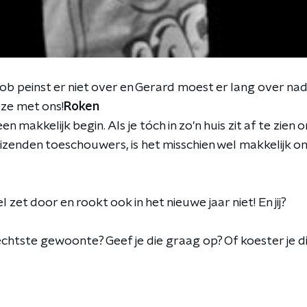
Rob peinst er niet over en Gerard moest er lang over na
ze met ons!
Roken
n makkelijk begin. Als je tóch in zo'n huis zit af te zien
izenden toeschouwers, is het misschien wel makkelijk 
el zet door en rookt ook in het nieuwe jaar niet! En jij?
echtste gewoonte? Geef je die graag op? Of koester je di