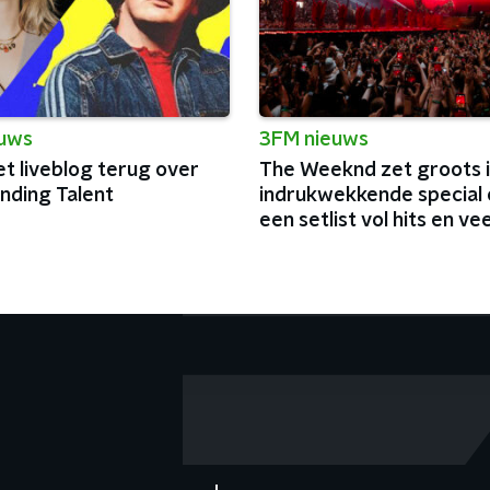
euws
3FM nieuws
et liveblog terug over
The Weeknd zet groots 
nding Talent
indrukwekkende special 
een setlist vol hits en vee
charisma