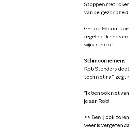
Stoppen met roken,
van de gezondheid
Gerard Ekdom doet d
regelen. Ik ben ve
wijnen enzo."
Schmoornemens
Rob Stenders doet 
tóch niet na.", zegt hi
"Ik ben ook niet v
je aan Rob!
>> Ben jij ook zo i
weer is vergeten d