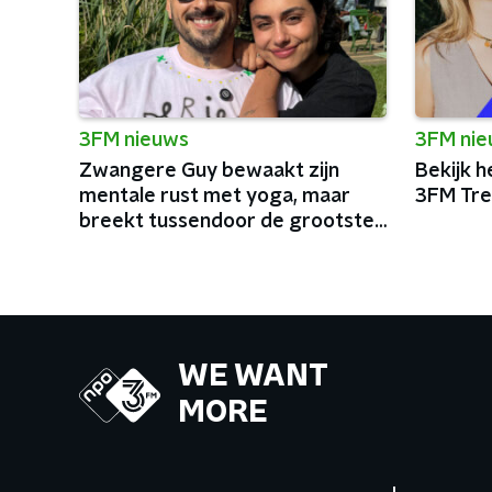
3FM nieuws
3FM ni
Zwangere Guy bewaakt zijn
Bekijk h
mentale rust met yoga, maar
3FM Tre
breekt tussendoor de grootste
podia van België af
WE WANT
MORE