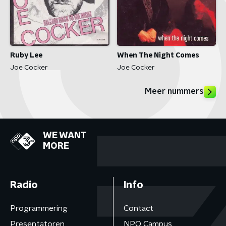
Ruby Lee
When The Night Comes
Joe Cocker
Joe Cocker
Meer nummers
WE WANT
MORE
Radio
Info
Programmering
Contact
Presentatoren
NPO Campus